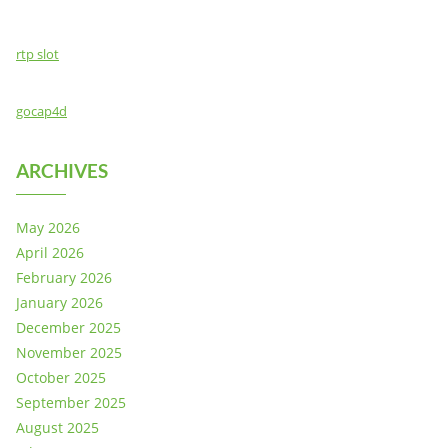
rtp slot
gocap4d
ARCHIVES
May 2026
April 2026
February 2026
January 2026
December 2025
November 2025
October 2025
September 2025
August 2025