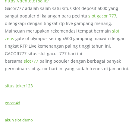
https://dentoto188.io/
Gacor777 adalah salah satu situs slot deposit 5000 yang
sangat populer di kalangan para pecinta
slot gacor 777
,
dilengkapi dengan tingkat rtp live gampang menang.
Maincuan merupakan rekomendasi tempat bermain
slot
zeus
gate of olympus sering x500 gampang maxwin dengan
tingkat RTP Live kemenangan paling tinggi tahun ini.
GACOR777 situs slot gacor 777 hari ini
bersama
slot777
paling populer dengan berbagai banyak
permainan slot gacor hari ini yang sudah trends di jaman ini.
situs joker123
gocap4d
akun slot demo