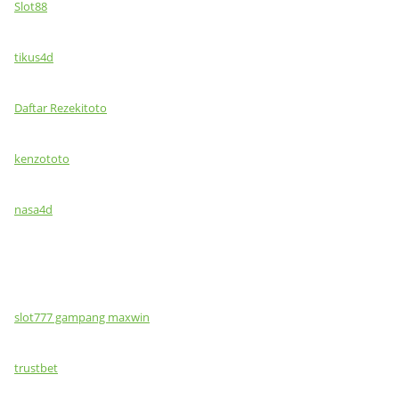
Slot88
tikus4d
Daftar Rezekitoto
kenzototo
nasa4d
slot777 gampang maxwin
trustbet