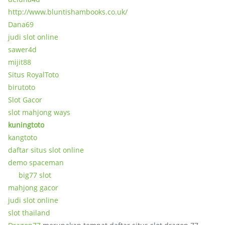
http://www.bluntishambooks.co.uk/
Dana69
judi slot online
sawer4d
mijit88
Situs RoyalToto
birutoto
Slot Gacor
slot mahjong ways
kuningtoto
kangtoto
daftar situs slot online
demo spaceman
big77 slot
mahjong gacor
judi slot online
slot thailand