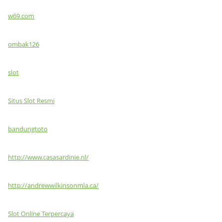
w69.com
ombak126
slot
Situs Slot Resmi
bandungtoto
http://www.casasardinie.nl/
http://andrewwilkinsonmla.ca/
Slot Online Terpercaya