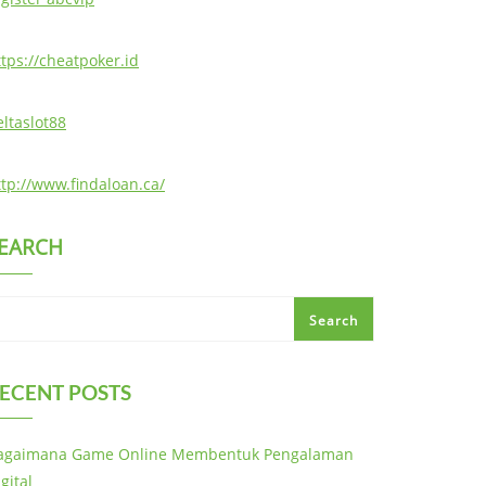
ttps://cheatpoker.id
eltaslot88
ttp://www.findaloan.ca/
EARCH
Search
ECENT POSTS
agaimana Game Online Membentuk Pengalaman
gital