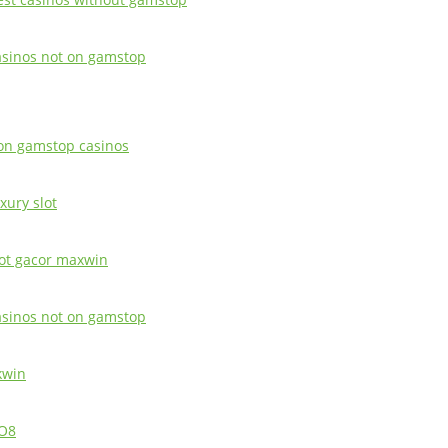
asinos not on gamstop
on gamstop casinos
xury slot
lot gacor maxwin
asinos not on gamstop
kwin
O8