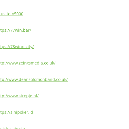
itus toto5000
ttps://77win.bar/
tps://78winn.city/
ttp://www.zeinxsmedia.co.uk/
ttp://www.deansolomonband.co.uk/
ttp://www.stropje.nl/
tps://sinipoker.id
egister abcvip