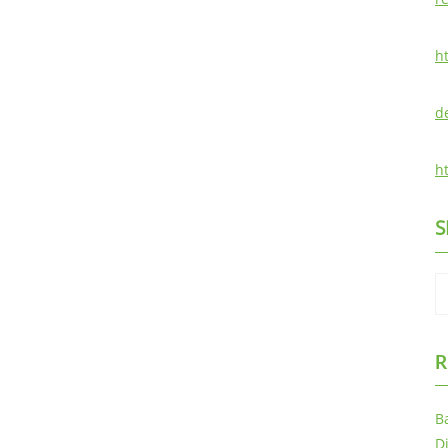
h
d
h
S
R
B
Di