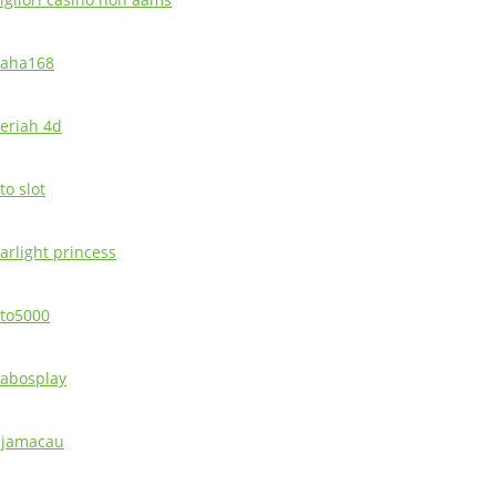
aha168
eriah 4d
to slot
tarlight princess
oto5000
abosplay
ajamacau