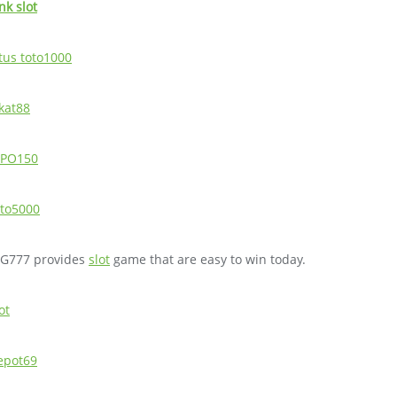
nk slot
itus toto1000
ikat88
PO150
oto5000
IG777 provides
slot
game that are easy to win today.
ot
epot69