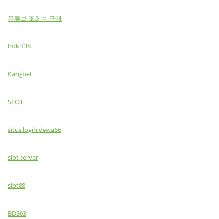
유튜브 조회수 구매
hoki138
Kangbet
SLOT
situs login dewa66
slot server
slot88
BD303