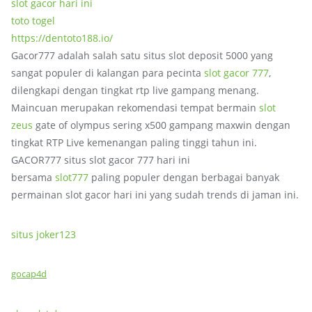
slot gacor hari ini
toto togel
https://dentoto188.io/
Gacor777 adalah salah satu situs slot deposit 5000 yang
sangat populer di kalangan para pecinta
slot gacor 777
,
dilengkapi dengan tingkat rtp live gampang menang.
Maincuan merupakan rekomendasi tempat bermain
slot
zeus
gate of olympus sering x500 gampang maxwin dengan
tingkat RTP Live kemenangan paling tinggi tahun ini.
GACOR777 situs slot gacor 777 hari ini
bersama
slot777
paling populer dengan berbagai banyak
permainan slot gacor hari ini yang sudah trends di jaman ini.
situs joker123
gocap4d