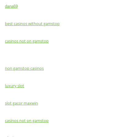
dana69
best casinos without gamstop
casinos not on gamstop
non gamstop casinos
luxury slot
slot gacor maxwin
casinos not on gamstop