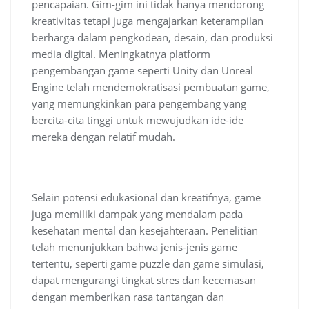
pencapaian. Gim-gim ini tidak hanya mendorong
kreativitas tetapi juga mengajarkan keterampilan
berharga dalam pengkodean, desain, dan produksi
media digital. Meningkatnya platform
pengembangan game seperti Unity dan Unreal
Engine telah mendemokratisasi pembuatan game,
yang memungkinkan para pengembang yang
bercita-cita tinggi untuk mewujudkan ide-ide
mereka dengan relatif mudah.
Selain potensi edukasional dan kreatifnya, game
juga memiliki dampak yang mendalam pada
kesehatan mental dan kesejahteraan. Penelitian
telah menunjukkan bahwa jenis-jenis game
tertentu, seperti game puzzle dan game simulasi,
dapat mengurangi tingkat stres dan kecemasan
dengan memberikan rasa tantangan dan