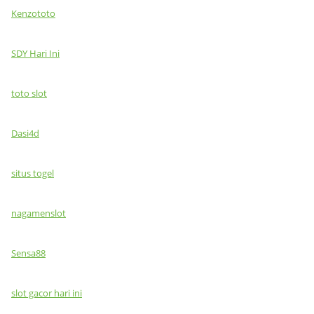
Kenzototo
SDY Hari Ini
toto slot
Dasi4d
situs togel
nagamenslot
Sensa88
slot gacor hari ini