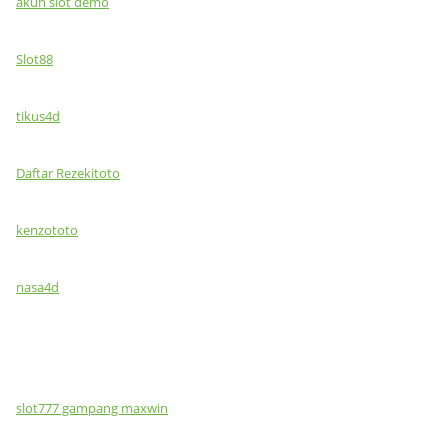
akun slot demo
Slot88
tikus4d
Daftar Rezekitoto
kenzototo
nasa4d
slot777 gampang maxwin