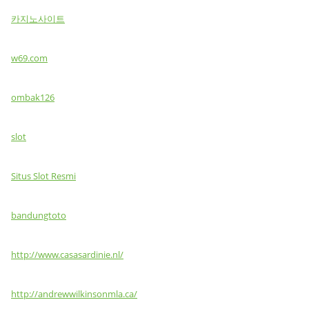
카지노사이트
w69.com
ombak126
slot
Situs Slot Resmi
bandungtoto
http://www.casasardinie.nl/
http://andrewwilkinsonmla.ca/