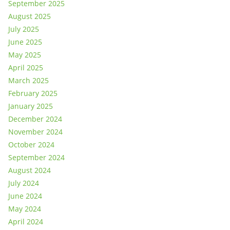
September 2025
August 2025
July 2025
June 2025
May 2025
April 2025
March 2025
February 2025
January 2025
December 2024
November 2024
October 2024
September 2024
August 2024
July 2024
June 2024
May 2024
April 2024