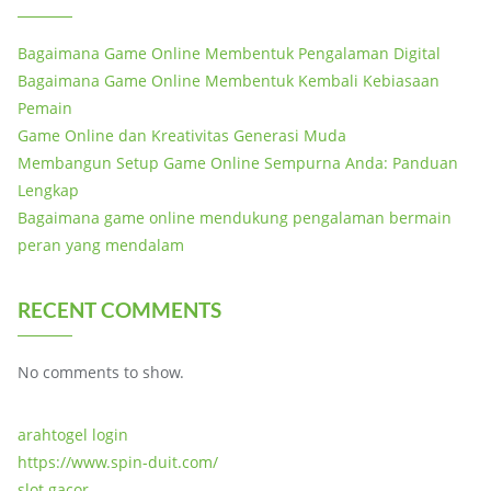
Bagaimana Game Online Membentuk Pengalaman Digital
Bagaimana Game Online Membentuk Kembali Kebiasaan
Pemain
Game Online dan Kreativitas Generasi Muda
Membangun Setup Game Online Sempurna Anda: Panduan
Lengkap
Bagaimana game online mendukung pengalaman bermain
peran yang mendalam
RECENT COMMENTS
No comments to show.
arahtogel login
https://www.spin-duit.com/
slot gacor