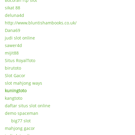
Bocoran rtp slot
sikat 88
deluna4d
http://www.bluntishambooks.co.uk/
Dana69
judi slot online
sawer4d
mijit88
Situs RoyalToto
birutoto
Slot Gacor
slot mahjong ways
kuningtoto
kangtoto
daftar situs slot online
demo spaceman
big77 slot
mahjong gacor