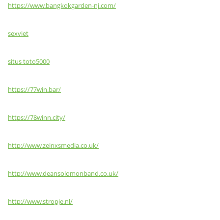
https://www.bangkokgarden-nj.com/
sexviet
situs toto5000
https://77win.bar/
https://78winn.city/
http://www.zeinxsmedia.co.uk/
http://www.deansolomonband.co.uk/
http://www.stropje.nl/