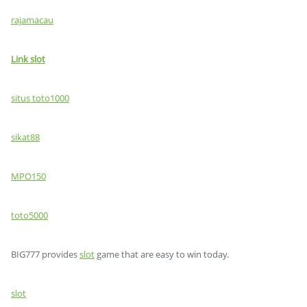
rajamacau
Link slot
situs toto1000
sikat88
MPO150
toto5000
BIG777 provides
slot
game that are easy to win today.
slot