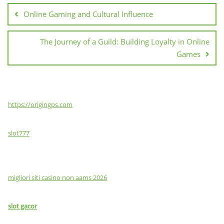
navigation
Online Gaming and Cultural Influence
The Journey of a Guild: Building Loyalty in Online
Games
https://origingps.com
slot777
migliori siti casino non aams 2026
slot gacor