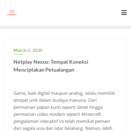
Skip
to
content
March 2, 2025
Netplay Nexus: Tempat Koneksi
Menciptakan Petualangan
Game, baik digital maupun analog, selalu memiliki
tempat unik dalam budaya manusia. Dari
permainan
papan kuno seperti Senet hingga
permainan video modern seperti Minecraft,
pengalaman interaktif ini
telah memikat pemain
dari segala usia dan latar belakang. Namun, lebih