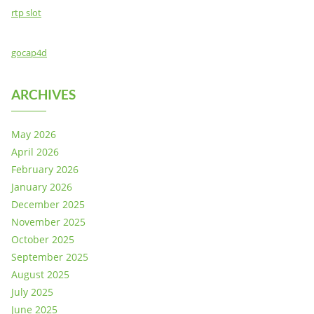
rtp slot
gocap4d
ARCHIVES
May 2026
April 2026
February 2026
January 2026
December 2025
November 2025
October 2025
September 2025
August 2025
July 2025
June 2025