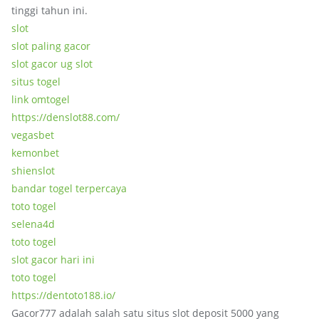
tinggi tahun ini.
slot
slot paling gacor
slot gacor ug slot
situs togel
link omtogel
https://denslot88.com/
vegasbet
kemonbet
shienslot
bandar togel terpercaya
toto togel
selena4d
toto togel
slot gacor hari ini
toto togel
https://dentoto188.io/
Gacor777 adalah salah satu situs slot deposit 5000 yang