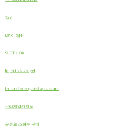
138
Link Togel
SLOT HOKI
login tiktaktogel
trusted non gamstop casinos
우리계열카지노
유튜브 조회수 구매