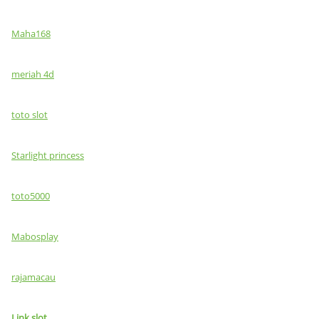
Maha168
meriah 4d
toto slot
Starlight princess
toto5000
Mabosplay
rajamacau
Link slot