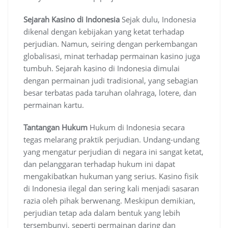
Sejarah Kasino di Indonesia
Sejak dulu, Indonesia
dikenal dengan kebijakan yang ketat terhadap
perjudian. Namun, seiring dengan perkembangan
globalisasi, minat terhadap permainan kasino juga
tumbuh. Sejarah kasino di Indonesia dimulai
dengan permainan judi tradisional, yang sebagian
besar terbatas pada taruhan olahraga, lotere, dan
permainan kartu.
Tantangan Hukum
Hukum di Indonesia secara
tegas melarang praktik perjudian. Undang-undang
yang mengatur perjudian di negara ini sangat ketat,
dan pelanggaran terhadap hukum ini dapat
mengakibatkan hukuman yang serius. Kasino fisik
di Indonesia ilegal dan sering kali menjadi sasaran
razia oleh pihak berwenang. Meskipun demikian,
perjudian tetap ada dalam bentuk yang lebih
tersembunyi, seperti permainan daring dan