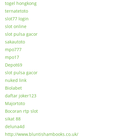
togel hongkong
ternatetoto
slot77 login
slot online
slot pulsa gacor
sakautoto
mpo777
mpo17
Depot69
slot pulsa gacor
nuked link
Biolabet
daftar joker123
Majortoto
Bocoran rtp slot
sikat 88
deluna4d
http://www.bluntishambooks.co.uk/