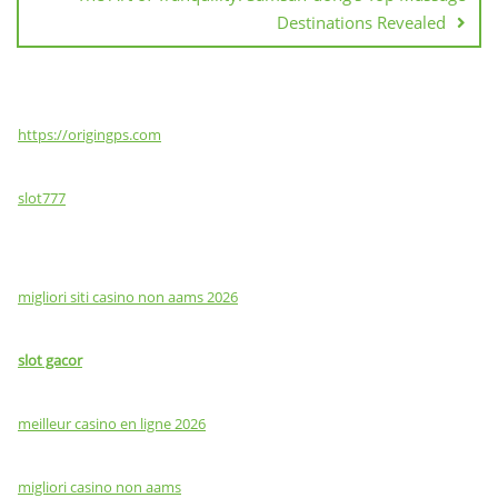
Destinations Revealed
https://origingps.com
slot777
migliori siti casino non aams 2026
slot gacor
meilleur casino en ligne 2026
migliori casino non aams