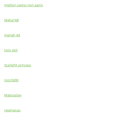
migliori casino non aams
Maha168
meriah 4d
toto slot
Starlight princess
toto5000
Mabosplay
rajamacau