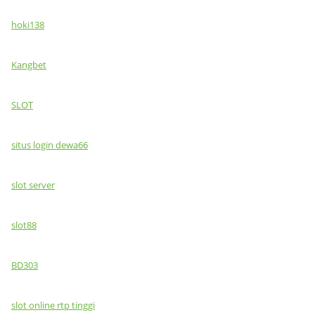
hoki138
Kangbet
SLOT
situs login dewa66
slot server
slot88
BD303
slot online rtp tinggi