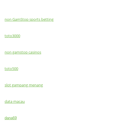
non GamStop sports betting
toto3000
non gamstop casinos
toto500
slot gampang menang
data macau
dana69