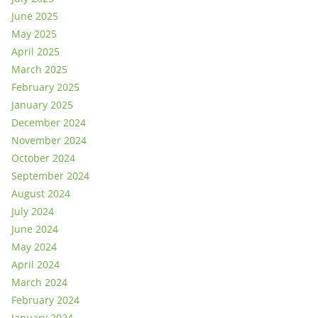
June 2025
May 2025
April 2025
March 2025
February 2025
January 2025
December 2024
November 2024
October 2024
September 2024
August 2024
July 2024
June 2024
May 2024
April 2024
March 2024
February 2024
January 2024