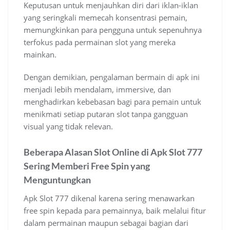
Keputusan untuk menjauhkan diri dari iklan-iklan
yang seringkali memecah konsentrasi pemain,
memungkinkan para pengguna untuk sepenuhnya
terfokus pada permainan slot yang mereka
mainkan.
Dengan demikian, pengalaman bermain di apk ini
menjadi lebih mendalam, immersive, dan
menghadirkan kebebasan bagi para pemain untuk
menikmati setiap putaran slot tanpa gangguan
visual yang tidak relevan.
Beberapa Alasan Slot Online di Apk Slot 777
Sering Memberi Free Spin yang
Menguntungkan
Apk Slot 777 dikenal karena sering menawarkan
free spin kepada para pemainnya, baik melalui fitur
dalam permainan maupun sebagai bagian dari