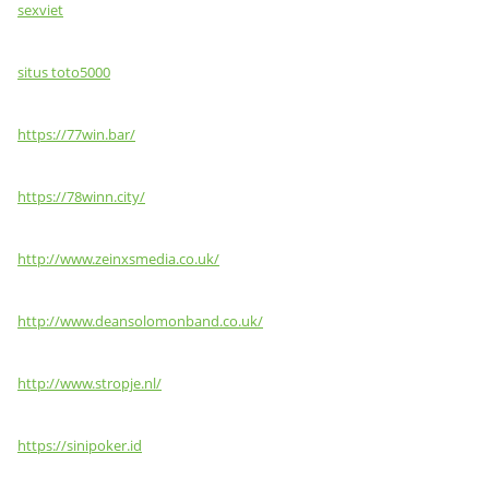
sexviet
situs toto5000
https://77win.bar/
https://78winn.city/
http://www.zeinxsmedia.co.uk/
http://www.deansolomonband.co.uk/
http://www.stropje.nl/
https://sinipoker.id