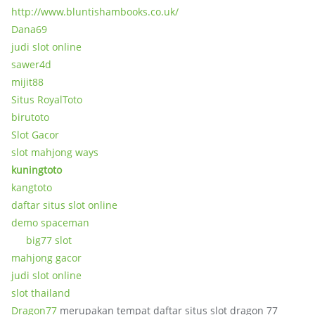
http://www.bluntishambooks.co.uk/
Dana69
judi slot online
sawer4d
mijit88
Situs RoyalToto
birutoto
Slot Gacor
slot mahjong ways
kuningtoto
kangtoto
daftar situs slot online
demo spaceman
big77 slot
mahjong gacor
judi slot online
slot thailand
Dragon77
merupakan tempat daftar situs slot dragon 77