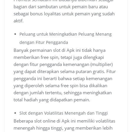
bagian dari sambutan untuk pemain baru atau
sebagai bonus loyalitas untuk pemain yang sudah
aktif.
Peluang untuk Meningkatkan Peluang Menang
dengan Fitur Pengganda
Banyak permainan slot di Apk ini tidak hanya
memberikan free spin, tetapi juga dilengkapi
dengan fitur pengganda kemenangan (multiplier)
yang dapat diterapkan selama putaran gratis. Fitur
pengganda ini berarti bahwa setiap kemenangan
yang diperoleh selama free spin bisa dikalikan
dengan jumlah tertentu, sehingga meningkatkan
total hadiah yang didapatkan pemain.
Slot dengan Volatilitas Menengah dan Tinggi
Beberapa slot online di Apk ini memiliki volatilitas
menengah hingga tinggi, yang memberikan lebih