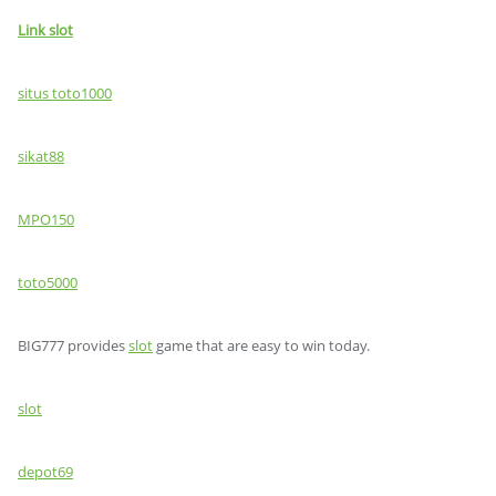
Link slot
situs toto1000
sikat88
MPO150
toto5000
BIG777 provides
slot
game that are easy to win today.
slot
depot69